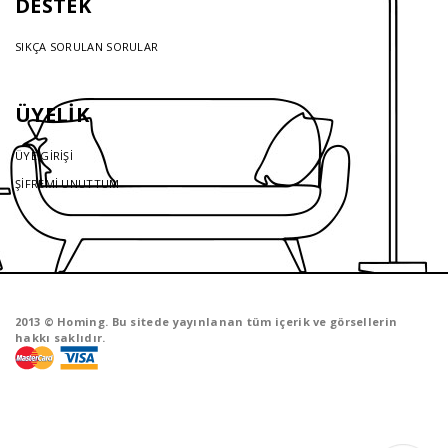
DESTEK
SIKÇA SORULAN SORULAR
ÜYELİK
ÜYE GİRİŞİ
ŞİFREMİ UNUTTUM
2013 © Homing. Bu sitede yayınlanan tüm içerik ve görsellerin
hakkı saklıdır.