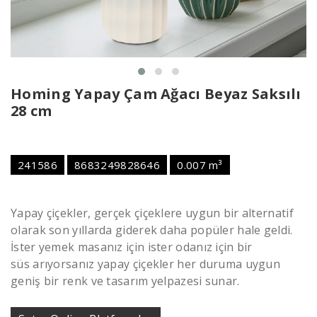
Homing Yapay Çam Ağacı Beyaz Saksılı
28 cm
241586
8683249828646
0.007 m³
Yapay çiçekler, gerçek çiçeklere uygun bir alternatif
olarak son yıllarda giderek daha popüler hale geldi.
İster yemek masanız için ister odanız için bir
süs arıyorsanız yapay çiçekler her duruma uygun
geniş bir renk ve tasarım yelpazesi sunar.