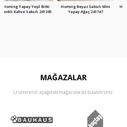
i
Homing Beyaz Saksılı Mini
Homing Yapay Sarkıt Çiçek
45
Yapay Ağaç 241747
Okaliptus 241411
MAĞAZALAR
Ürünlerimizi aşağıdaki mağazalarda bulabilirsiniz.