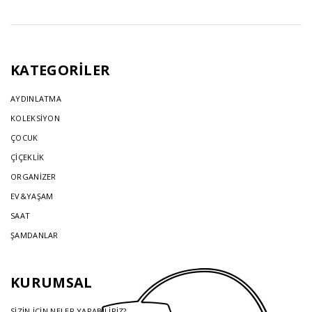
KATEGORİLER
AYDINLATMA
KOLEKSİYON
ÇOCUK
ÇİÇEKLİK
ORGANİZER
EV&YAŞAM
SAAT
ŞAMDANLAR
KURUMSAL
SİZİN İÇİN NELER YAPABİLİRİZ?