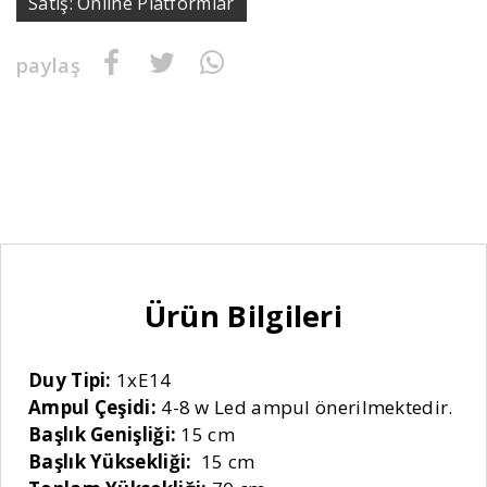
Satış: Online Platformlar
paylaş
Ürün Bilgileri
Duy Tipi:
1xE14
Ampul Çeşidi:
4-8 w Led ampul önerilmektedir.
Başlık Genişliği:
15 cm
Başlık Yüksekliği:
15 cm