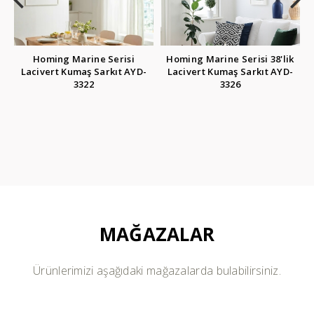
erisi
Homing Marine Serisi 38'lik
Homing Marine Serisi 22'
ıt AYD-
Lacivert Kumaş Sarkıt AYD-
Lacivert Kumaş Sarkıt A
3326
3327
MAĞAZALAR
Ürünlerimizi aşağıdaki mağazalarda bulabilirsiniz.