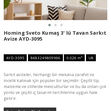
Homing Sveto Kumaş 3' lü Tavan Sarkıt
Avize AYD-3095
AYD-3095
8683249809966
0.026 m³
U8
Sarkıt avizeler, herhangi bir mekana zarafet ve
incelik katmak için popüler bir seçimdir. Çeşitli tip,
malzeme ve stillerde mevcutturlar ve bu da onları çok
yönlü ve çeşitli iç tasarım tercihlerine uygun hale
getirir.