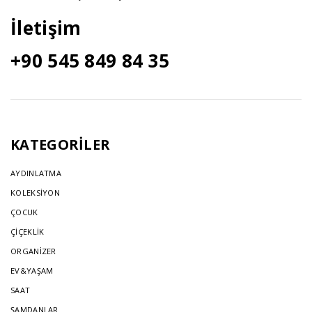
İletişim
+90 545 849 84 35
KATEGORİLER
AYDINLATMA
KOLEKSİYON
ÇOCUK
ÇİÇEKLİK
ORGANİZER
EV&YAŞAM
SAAT
ŞAMDANLAR