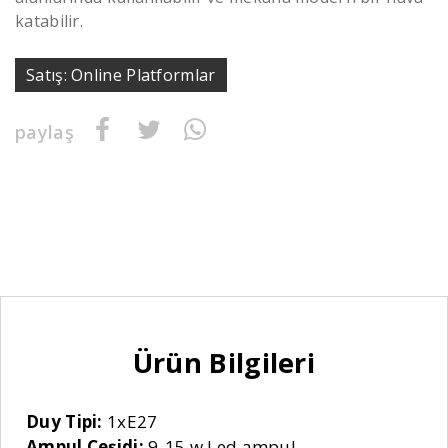
katabilir.
Satış: Online Platformlar
paylaş
Ürün Bilgileri
Duy Tipi:
1xE27
Ampul Çeşidi:
9-15 w Led ampul