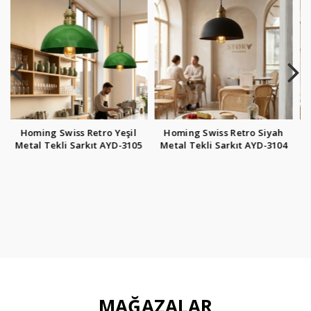
l
Homing Swiss Retro Siyah
Homing Retro Rustik Siyah
05
Metal Tekli Sarkıt AYD-3104
Metal Tekli Sarkıt No:1 AYD-
3100
MAĞAZALAR