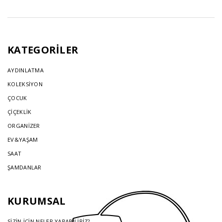
KATEGORİLER
AYDINLATMA
KOLEKSİYON
ÇOCUK
ÇİÇEKLİK
ORGANİZER
EV&YAŞAM
SAAT
ŞAMDANLAR
KURUMSAL
SİZİN İÇİN NELER YAPABİLİRİZ?