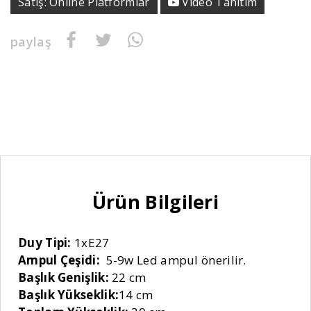
Satış: Online Platformlar
Video Tanıtım
paylaş
Ürün Bilgileri
Duy Tipi:
1xE27
Ampul Çeşidi:
5-9w Led ampul önerilir.
Başlık Genişlik:
22 cm
Başlık Yükseklik:
14 cm