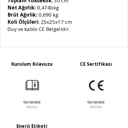
Toplam Yükseklik:
30 cm
Net Ağırlık:
0,474bkg
Brüt Ağırlık:
0,690 kg
Koli Ölçüleri:
25x25x17 cm
Duy ve kablo CE Belgelidir.
Kurulum Kılavuzu
CE Sertifikası
Görüntüle
Görüntüle
Kılavuz
Sertifika
Enerji Etiketi