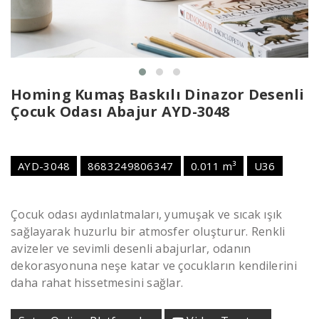
Homing Kumaş Baskılı Dinazor Desenli
Çocuk Odası Abajur AYD-3048
AYD-3048
8683249806347
0.011 m³
U36
Çocuk odası aydınlatmaları, yumuşak ve sıcak ışık
sağlayarak huzurlu bir atmosfer oluşturur. Renkli
avizeler ve sevimli desenli abajurlar, odanın
dekorasyonuna neşe katar ve çocukların kendilerini
daha rahat hissetmesini sağlar.