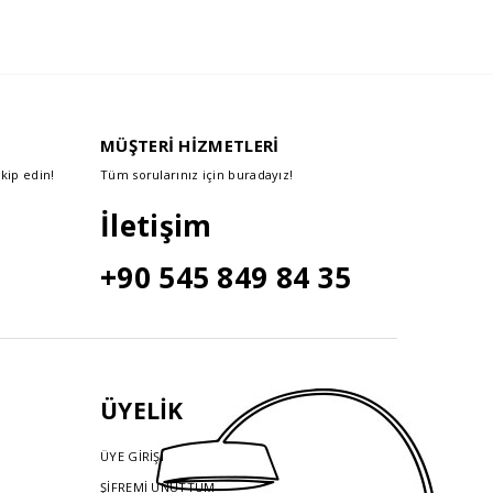
MÜŞTERİ HİZMETLERİ
kip edin!
Tüm sorularınız için buradayız!
İletişim
+90 545 849 84 35
ÜYELİK
ÜYE GİRİŞİ
ŞİFREMİ UNUTTUM