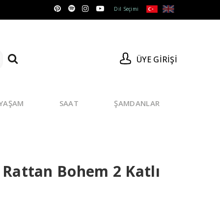
Dil Seçimi
ÜYE GIRIŞI
YAŞAM
SAAT
ŞAMDANLAR
 Rattan Bohem 2 Katlı