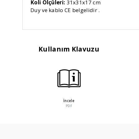
Koli Ölçüleri:
31x31x17 cm
Duy ve kablo CE belgelidir .
Kullanım Klavuzu
İncele
PDF