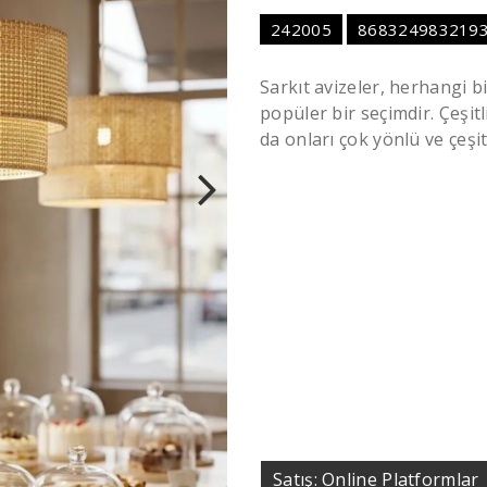
242005
868324983219
Sarkıt avizeler, herhangi b
popüler bir seçimdir. Çeşit
da onları çok yönlü ve çeşit
Satış: Online Platformlar