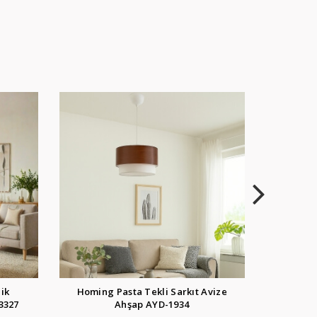
Avize
Homing Ahtapot Siyah Çok Kollu
Homin
Sarkıt Avize AYD-3312