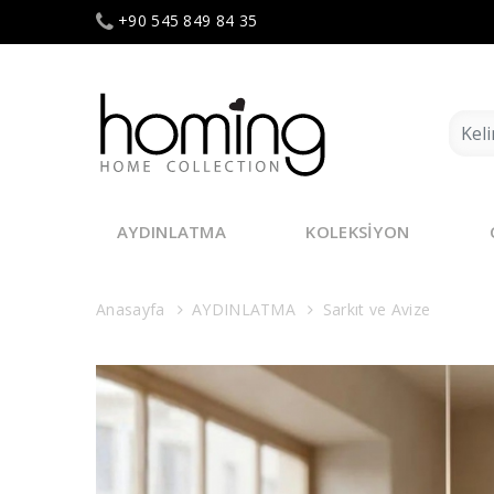
+90 545 849 84 35
AYDINLATMA
KOLEKSİYON
Anasayfa
AYDINLATMA
Sarkıt ve Avize