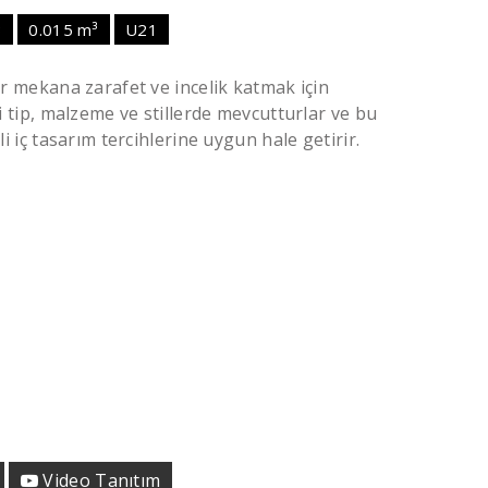
3
0.015 m³
U21
ir mekana zarafet ve incelik katmak için
li tip, malzeme ve stillerde mevcutturlar ve bu
li iç tasarım tercihlerine uygun hale getirir.
Video Tanıtım