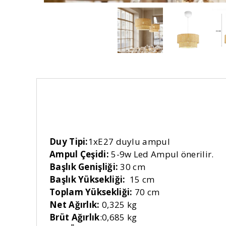
Duy Tipi:
1xE27 duylu ampul
Ampul Çeşidi:
5-9w Led Ampul önerilir.
Başlık Genişliği:
30 cm
Başlık Yüksekliği:
15 cm
Toplam Yüksekliği:
70 cm
Net Ağırlık:
0,325 kg
Brüt Ağırlık
:0,685 kg