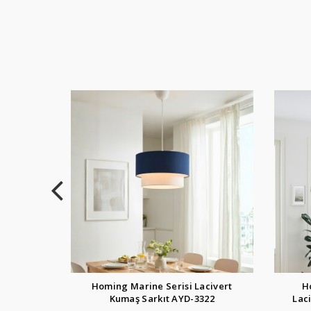
acivert
Homing Marine Serisi 38'lik
H
322
Lacivert Kumaş Sarkıt AYD-3326
Lac