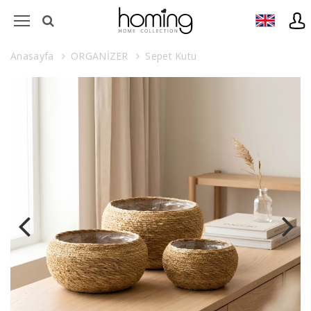
Anasayfa
ORGANİZER
Sepet Kutu