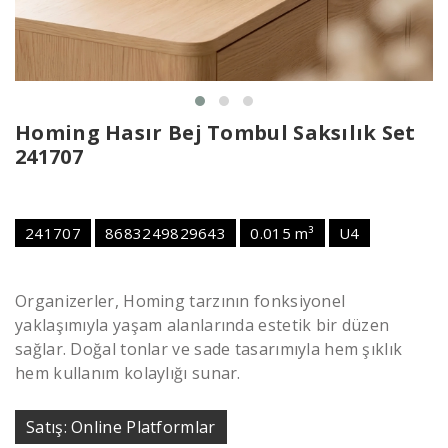
Homing Hasır Bej Tombul Saksılık Set
241707
241707
8683249829643
0.015 m³
U4
Organizerler, Homing tarzının fonksiyonel
yaklaşımıyla yaşam alanlarında estetik bir düzen
sağlar. Doğal tonlar ve sade tasarımıyla hem şıklık
hem kullanım kolaylığı sunar.
Satış: Online Platformlar