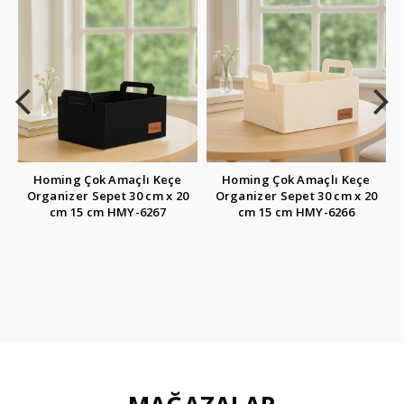
çe
Homing Çok Amaçlı Keçe
Homing Çok Amaçlı Keçe
x 20
Organizer Sepet 30 cm x 20
Organizer Sepet 30 cm x 20
cm 15 cm HMY-6266
cm 15 cm HMY-6259