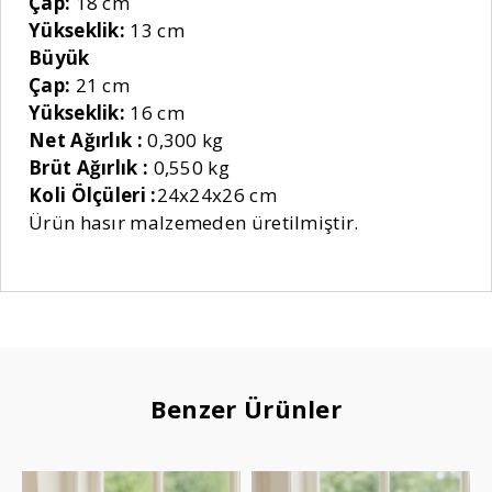
Çap:
18 cm
Yükseklik:
13 cm
Büyük
Çap:
21 cm
Yükseklik:
16 cm
Net Ağırlık :
0,300 kg
Brüt Ağırlık :
0,550 kg
Koli Ölçüleri :
24x24x26 cm
Ürün hasır malzemeden üretilmiştir.
Benzer Ürünler