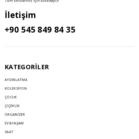
Tüm sorularınız için buradayız!
İletişim
+90 545 849 84 35
KATEGORİLER
AYDINLATMA
KOLEKSİYON
ÇOCUK
ÇİÇEKLİK
ORGANİZER
EV&YAŞAM
SAAT