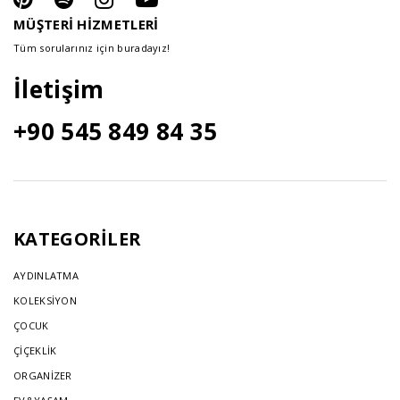
MÜŞTERİ HİZMETLERİ
Tüm sorularınız için buradayız!
İletişim
+90 545 849 84 35
KATEGORİLER
AYDINLATMA
KOLEKSİYON
ÇOCUK
ÇİÇEKLİK
ORGANİZER