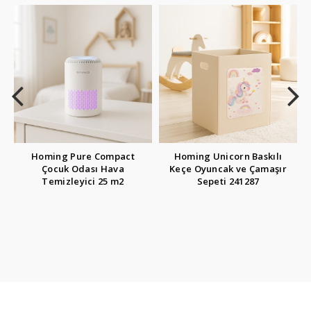
mpact
Homing Unicorn Baskılı
Homing Gülen Surat
ava
Keçe Oyuncak ve Çamaşır
Mandal Seti 36 adet 241
 m2
Sepeti 241287