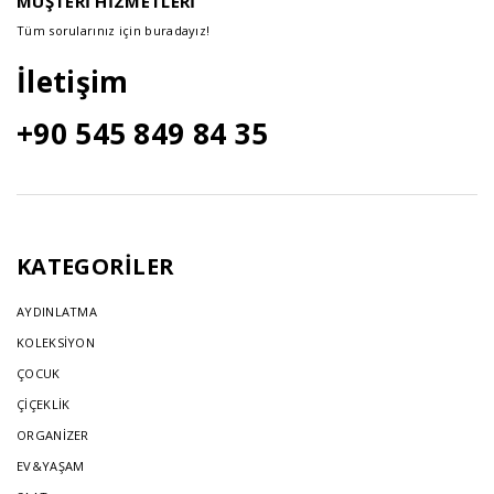
MÜŞTERİ HİZMETLERİ
Tüm sorularınız için buradayız!
İletişim
+90 545 849 84 35
KATEGORİLER
AYDINLATMA
KOLEKSİYON
ÇOCUK
ÇİÇEKLİK
ORGANİZER
EV&YAŞAM